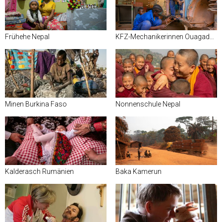
Frühehe Nepal
KFZ-Mechanikerinnen Ouagadougou
Minen Burkina Faso
Nonnenschule Nepal
Kalderasch Rumänien
Baka Kamerun