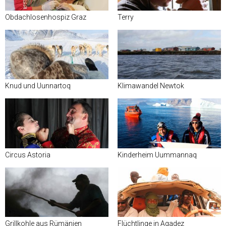
Obdachlosenhospiz Graz
Terry
Knud und Uunnartoq
Klimawandel Newtok
Circus Astoria
Kinderheim Uummannaq
Grillkohle aus Rümänien
Flüchtlinge in Agadez